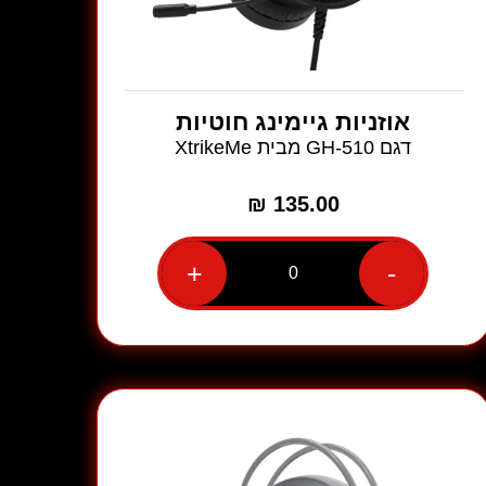
אוזניות גיימינג חוטיות
דגם GH-510 מבית XtrikeMe
₪
135.00
+
-
כמות
של
אוזניות
גיימינג
חוטיות
דגם
GH-
510
מבית
XtrikeMe