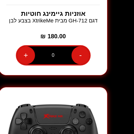
אוזניות גיימינג חוטיות
דגם GH-712 מבית XtrikeMe בצבע לבן
₪
180.00
+
-
כמות
של
אוזניות
גיימינג
חוטיות
דגם
GH-
712
מבית
XtrikeMe
בצבע
לבן