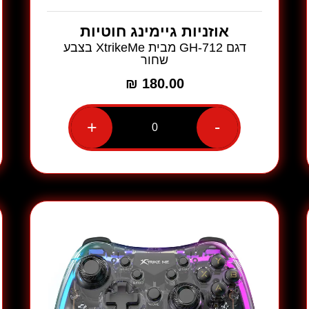
אוזניות גיימינג חוטיות
דגם GH-712 מבית XtrikeMe בצבע
שחור
₪
180.00
+
-
כמות
של
אוזניות
גיימינג
חוטיות
דגם
GH-
712
מבית
XtrikeMe
בצבע
שחור