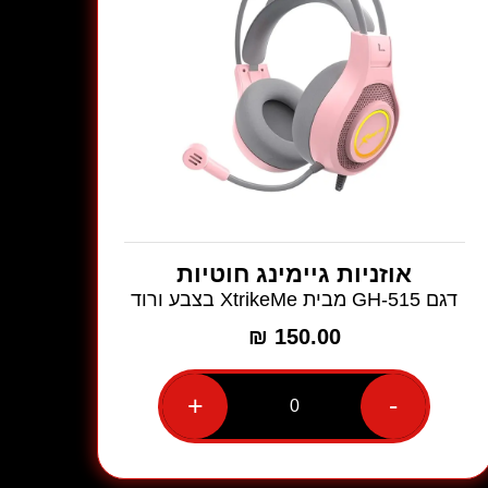
אוזניות גיימינג חוטיות
דגם GH-515 מבית XtrikeMe בצבע ורוד
₪
150.00
+
-
כמות
של
אוזניות
גיימינג
חוטיות