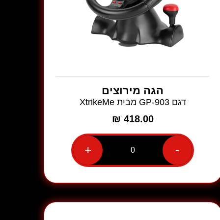
הגה מירוצים
דגם GP-903 מבית XtrikeMe
₪
418.00
+
-
כמות
של
הגה
מירוצים
דגם
GP-
903
מבית
XtrikeMe