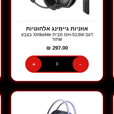
אוזניות גיימינג אלחוטיות
דגם GH-513W מבית XtrikeMe בצבע
שחור
₪
297.00
+
-
כמות
של
אוזניות
גיימינג
אלחוטיות
דגם
GH-
513W
מבית
XtrikeMe
בצבע
שחור