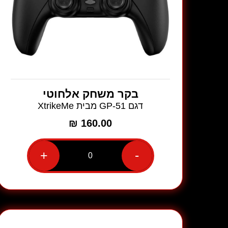
בקר משחק אלחוטי
דגם GP-51 מבית XtrikeMe
₪
160.00
+
-
כמות
של
בקר
משחק
אלחוטי
דגם
GP-
51
מבית