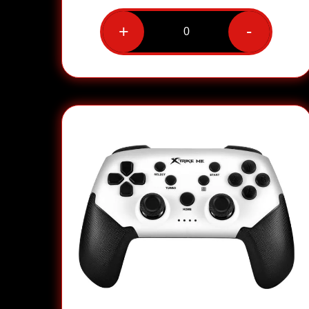
+
-
כמות
של
אוזניות
גיימינג
חוטיות
דגם
GH-
606
מבית
XtrikeMe