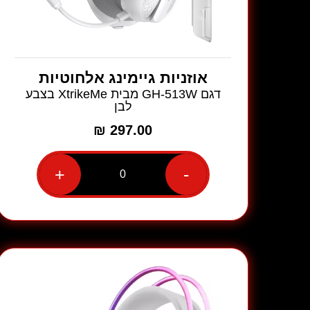
אוזניות גיימינג אלחוטיות
דגם GH-513W מבית XtrikeMe בצבע
לבן
₪
297.00
+
-
כמות
של
אוזניות
גיימינג
אלחוטיות
דגם
GH-
513W
מבית
XtrikeMe
בצבע
לבן