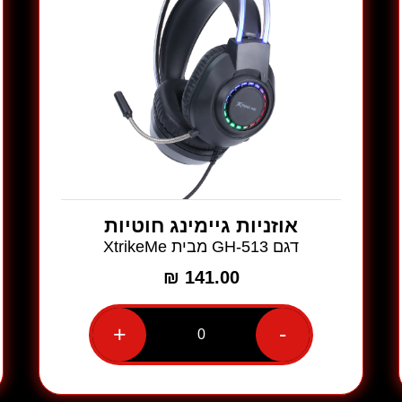
אוזניות גיימינג חוטיות
דגם GH-513 מבית XtrikeMe
₪
141.00
+
-
כמות
של
אוזניות
גיימינג
חוטיות