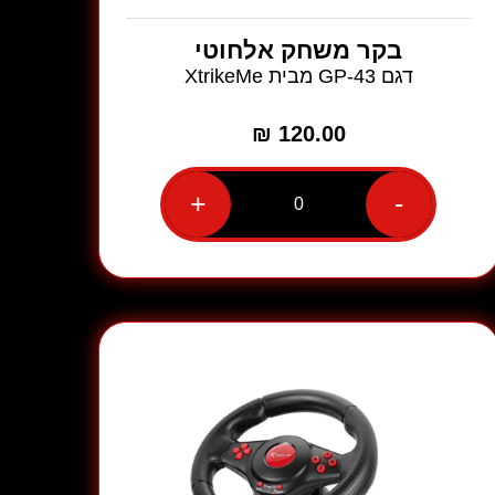
בקר משחק אלחוטי
דגם GP-43 מבית XtrikeMe
₪
120.00
+
-
כמות
של
בקר
משחק
אלחוטי
דגם
GP-
43
מבית
XtrikeMe