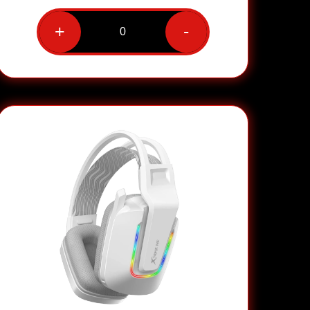
+
-
כמות
של
אוזניות
גיימינג
חוטיות
דגם
GH-
515
מבית
XtrikeMe
בצבע
לבן