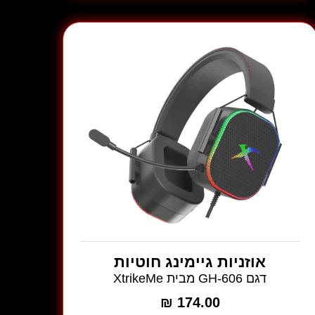
דגם
GH-
515
מבית
XtrikeMe
בצבע
ורוד
אוזניות גיימינג חוטיות
דגם GH-606 מבית XtrikeMe
₪
174.00