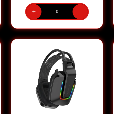
+
-
כמות
של
אוזניות
גיימינג
חוטיות
דגם
GH-
516
מבית
XtrikeMe