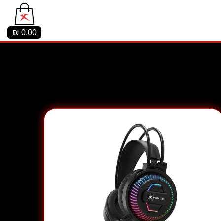
₪
0.00