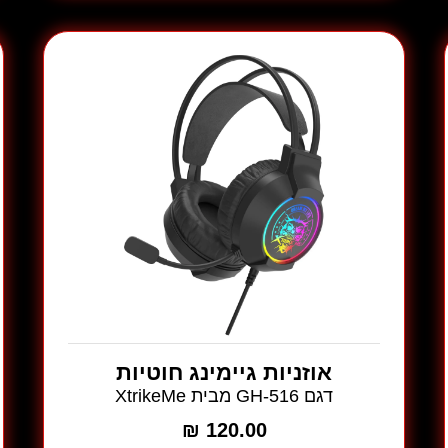
דגם
GH-
513
מבית
XtrikeMe
אוזניות גיימינג חוטיות
דגם GH-516 מבית XtrikeMe
₪
120.00