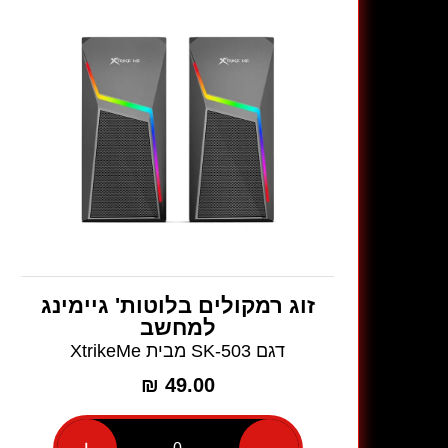
XtrikeMe
זוג רמקולים בלוטות' גיימינג
למחשב
דגם SK-503 מבית XtrikeMe
₪
49.00