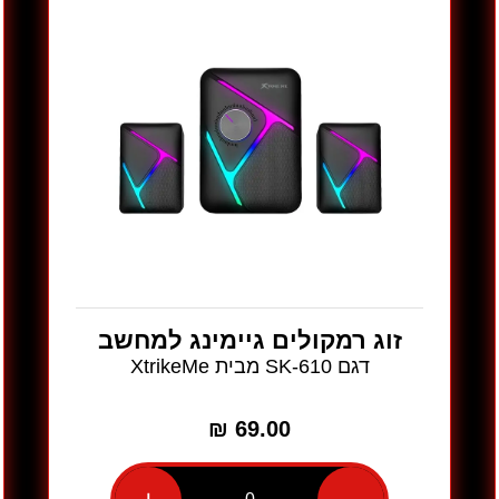
XtrikeMe
זוג רמקולים גיימינג למחשב
דגם SK-610 מבית XtrikeMe
₪
69.00