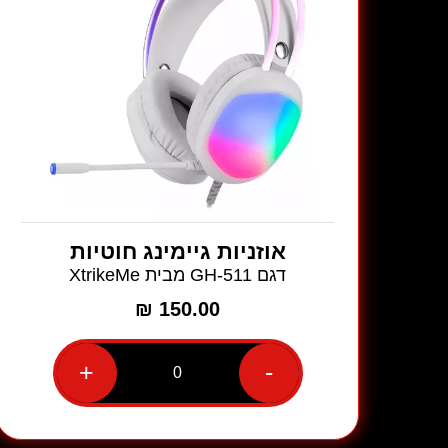
אוזניות גיימינג חוטיות
דגם GH-511 מבית XtrikeMe
₪
150.00
+
-
כמות
של
אוזניות
גיימינג
חוטיות