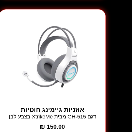
דגם
GH-
511
מבית
XtrikeMe
אוזניות גיימינג חוטיות
דגם GH-515 מבית XtrikeMe בצבע לבן
₪
150.00