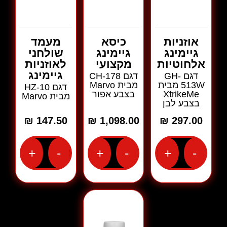
אוזניות
כיסא
מעמד
גיימינג
גיימינג
שולחני
אלחוטיות
מקצועי
לאוזניות
גיימינג
דגם GH-
דגם CH-178
513W מבית
מבית Marvo
דגם HZ-10
XtrikeMe
בצבע אפור
מבית Marvo
בצבע לבן
₪
147.50
₪
1,098.00
₪
297.00
+
-
+
-
+
-
כמות
כמות
כמות
של
של
של
אוזניות
כיסא
מעמד
גיימינג
גיימינג
שולחני
אלחוטיות
מקצועי
לאוזניות
דגם
דגם
גיימינג
GH-
CH-
דגם
HZ-
178
513W
מבית
מבית
10