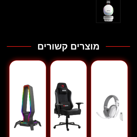
בלי המתנה ארוכה.
תקשורת ברורה ומדויקת
/ מיקרופון נשלף רב־כיווני עם
רגישות ‎-38dB±3dB – מבטיח שכל פקודה שלך תישמע חדה
וברורה לצוות.
תאורת RGB סטייליסטית
/ תאורת RGB סטטית מעניקה
מראה עתידני ומרשים, ומשדרגת את עמדת הגיימינג שלך לצד
ביצועים ברמה הגבוהה ביותר.
מוצרים קשורים