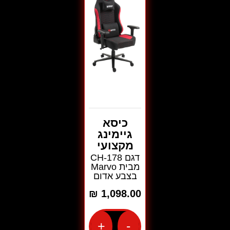
לבן
שחור
כיסא
גיימינג
מקצועי
דגם CH-178
מבית Marvo
בצבע אדום
₪
1,098.00
+
-
כמות