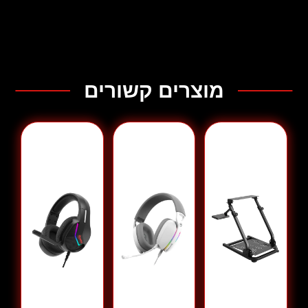
סוג מיקרופון:
רב־כיווני (Omnidirectional)
גודל מיקרופון:
‎φ6×2.7 מ"מ
רגישות מיקרופון:
‎-38dB ±3dB
אורך כבל:
‎1.5 מטר (Type-C ל-USB)
תאימות:
‏PS4,‏ PS5,‏ PC,‏ Windows,‏ Mac,‏ iOS,‏ Android
מוצרים קשורים