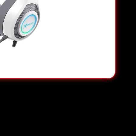
תיאור
מידע נוסף
תיאור
צליל: סטריאו
תגובת תדר: 20 הרץ – 20 קילו הרץ
גודל רמקול: 40 מ"מ
עכבת רמקול: 21 Ω
רגישות הרמקול: 32 ± 15%ω
סוג מיקרופון: כל-כיווני
גודל מיקרופון: φ6×5 מ"מ
רגישות מיקרופון: -40 dB ± 3 dB