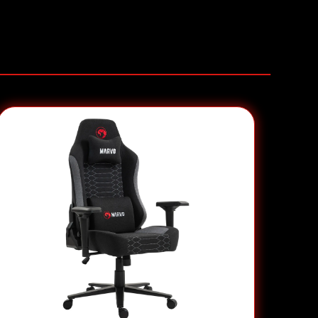
תאורה אחורית: תאורה 7 צבעים
מחברים: 2x שקע 3.5 מ"מ, USB (עבור נורת LED)
אורך כבל: 2.0 מ'
תאימות: PS4, PS5, Xbox One, PC, טלפון