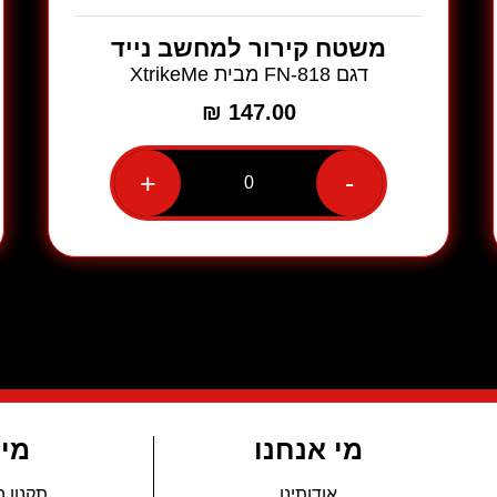
משטח קירור למחשב נייד
דגם FN-818 מבית XtrikeMe
₪
147.00
+
-
כמות
של
משטח
קירור
למחשב
נייד
דגם
FN-
818
מבית
XtrikeMe
מי אנחנו
מי
אודותינו
תקנון 