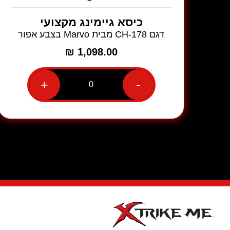
כיסא גיימינג מקצועי
דגם CH-178 מבית Marvo בצבע אפור
₪
1,098.00
+
-
כמות
של
כיסא
גיימינג
מקצועי
דגם
CH-
178
מבית
Marvo
בצבע
אפור