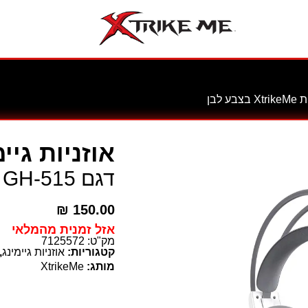
אוזניות גיי
דגם GH-515 מבית XtrikeMe בצבע לבן
₪
150.00
אזל זמנית מהמלאי
מק"ט:
7125572
קטגוריות:
אוזניות גיימינג
,
מותג:
XtrikeMe