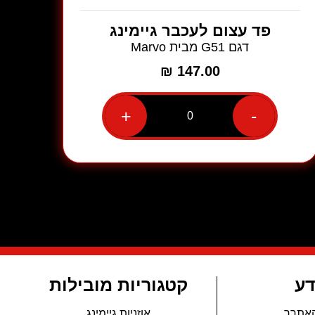
פד עצום לעכבר גיימינג
דגם G51 מבית Marvo
₪
147.00
+
-
כמות
של
פד
עצום
לעכבר
גיימינג
דגם
G51
מבית
Marvo
דע
קטגוריות מובילות
האתרר
אוזניות גיימינג