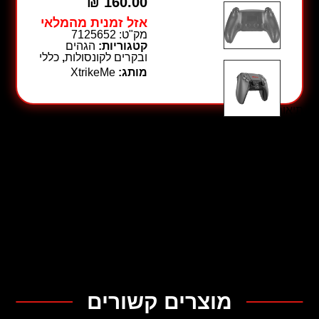
₪
160.00
אזל זמנית מהמלאי
מק"ט:
7125652
קטגוריות:
הגהים
ובקרים לקונסולות
,
כללי
מותג:
XtrikeMe
תיאור
תיאור
מפרט אלחוטי: 4.2
מרחק פעולה: 10 מ'
מספר כפתורים: 20
אורך כבל מסוג C: 1 מטר
חיי ג'ויסטיק/מקשים: מיליון פעמים
סוללה מובנית: 600mAh
רמקול: 6/8Ω-1W
ממשק: שקע 3.5 מ"מ
חיישן: חיישן תלת מימד, חיישן G
זרם מתח כניסה: DC 5V -1A
תואם ל- PS4 / PS3 / IOS 13.0 / אנדרואיד גרסה 6.0 או גבוה
יותר / PC win7 ומעלה (D-INPUT)
מוצרים קשורים