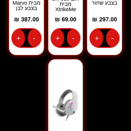
בצבע שחור
מבית Marvo
מבית
בצבע לבן
XtrikeMe
₪
387.00
₪
69.00
₪
297.00
+
-
+
-
+
-
כמות
כמות
כמות
של
של
של
אוזניות
זוג
אוזניות
גיימינג
רמקולים
גיימינג
חוטיות
גיימינג
אלחוטיות
דגם
למחשב
דגם
H8618
דגם
HG9086W
מבית
SK-
מבית
Marvo
610
Marvo
בצבע
מבית
בצבע
שחור
XtrikeMe
לבן