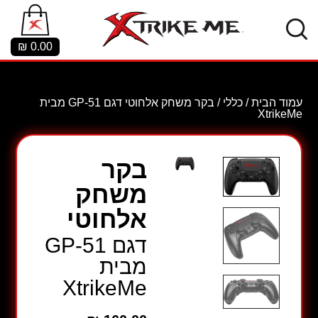
₪
0.00
עמוד הבית
/
כללי
/ בקר משחק אלחוטי דגם GP-51 מבית
XtrikeMe
בקר
משחק
אלחוטי
דגם GP-51
מבית
XtrikeMe