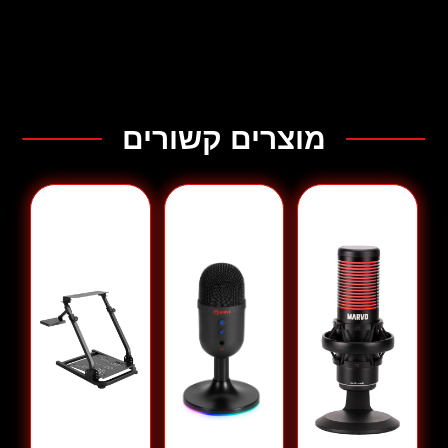
מתח וזרם כניסה: 5V⎓500mA
מתח וזרם פלט: 5V⎓500mA
מהירות העברה: 480Mbps
גודל מעמד: 260*130*80 מ"מ
אורך כבל: 1.5 מ'
משקל: 245 גרם
מוצרים קשורים