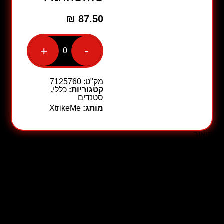
₪
87.50
+
-
כמות
של
מעמד
שולחני
מק"ט:
7125760
לאוזניות
קטגוריות:
כללי
,
גיימינג
סטנדים
דגם
מותג:
XtrikeMe
HT-
09
מבית
XtrikeMe
תיאור
תיאור
מאפיינים:
– מעמד האוזניות יציב, בטוח ועמיד.
– חסכו מקום בשולחן העבודה, אחסנו או החזיקו את האוזניות
שלהם בזמן שהם לא בשימוש בזמן שהם תופסים שטח קטן.
– עם מחזיק טלפון נייד, ניתן להשתמש במחזיק האוזניות
כמחזיק טלפון נייד, שהוא מאוד יציב.
חומר מעמד: פלסטיק
ממשק USB: USB 2.0, 4 יציאות