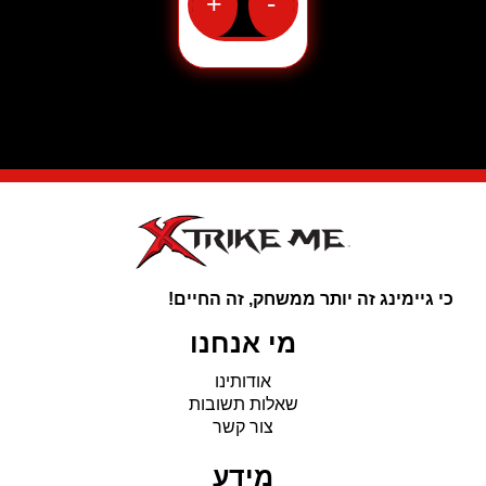
+
-
כמות
של
אוזניות
גיימינג
אלחוטיות
דגם
GH-
513W
מבית
XtrikeMe
בצבע
שחור
כי גיימינג זה יותר ממשחק, זה החיים!
מי אנחנו
אודותינו
שאלות תשובות
צור קשר
מידע