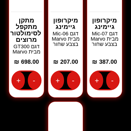
מיקרופון
מיקרופון
מתקן
גיימינג
גיימינג
מתקפל
לסימולטור
דגם Mic-07
דגם Mic-06
מבית Marvo
מבית Marvo
מרוצים
בצבע שחור
בצבע שחור
דגם GT300
מבית Marvo
₪
698.00
₪
207.00
₪
387.00
+
-
+
-
+
-
כמות
כמות
כמות
של
של
של
מיקרופון
מיקרופון
מתקן
גיימינג
גיימינג
מתקפל
דגם
דגם
לסימולטור
Mic-
Mic-
מרוצים
07
06
דגם
מבית
מבית
GT300
Marvo
Marvo
מבית
בצבע
בצבע
Marvo
שחור
שחור