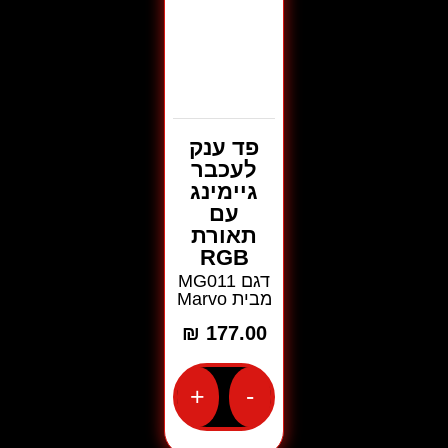
פד ענק
לעכבר
גיימינג
עם
תאורת
RGB
דגם MG011
מבית Marvo
₪
177.00
+
-
כמות
של
פד