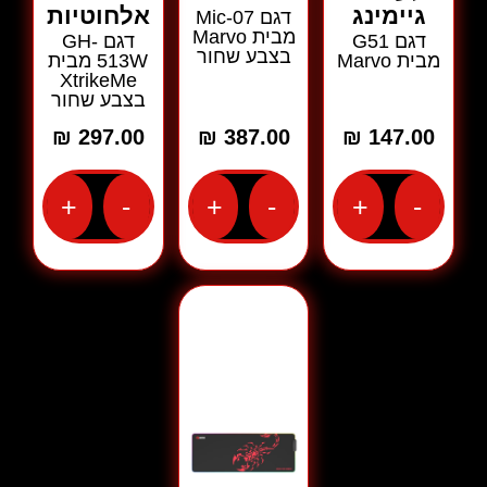
גיימינג
אלחוטיות
דגם Mic-07
מבית Marvo
דגם G51
דגם GH-
בצבע שחור
מבית Marvo
513W מבית
XtrikeMe
בצבע שחור
₪
297.00
₪
387.00
₪
147.00
+
-
+
-
+
-
כמות
כמות
כמות
של
של
של
פד
מיקרופון
אוזניות
עצום
גיימינג
גיימינג
לעכבר
דגם
אלחוטיות
גיימינג
Mic-
דגם
דגם
07
GH-
G51
מבית
513W
מבית
Marvo
מבית
Marvo
בצבע
XtrikeMe
שחור
בצבע
שחור