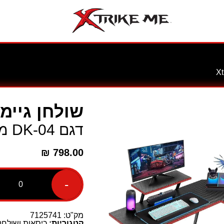
שולחן גיימי
דגם DK-04 מבית XtrikeMe
₪
798.00
-
כמות
של
שולחן
גיימינג
מק"ט:
7125741
דגם
קטגוריות:
כיסאות ושולחנו