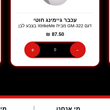
עכבר גיימינג חוטי
דגם GM-322 מבית XtrikeMe בצבע לבן
₪
87.50
+
-
כמות
של
עכבר
גיימינג
חוטי
דגם
GM-
322
מבית
XtrikeMe
בצבע
לבן
מי אנחנו
מי