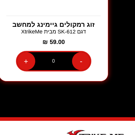
זוג רמקולים גיימינג למחשב
דגם SK-612 מבית XtrikeMe
₪
59.00
+
-
כמות
של
זוג
רמקולים
גיימינג
למחשב
דגם
SK-
612
מבית
XtrikeMe