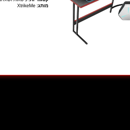
DK-
מותג:
XtrikeMe
04
מבית
XtrikeMe
פונקציונליות גבוהה, מה שהופך אותו לבחירה מושלמת לשדרוג עמדת
לגנטי ומקצועי
. השולחן מספק שטח עבודה נרחב, תוך התאמה מושל
 מראה מודרני. העיצוב
האורגונומי
של השולחן עוזר להפחית עומס על