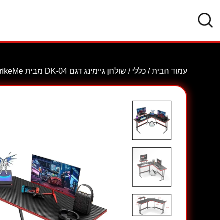
עמוד הבית
/
כללי
/ שולחן גיימינג דגם DK-04 מבית XtrikeMe