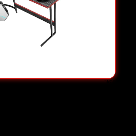
תיאור
תיאור
שולחן גיימינג Xtrike Me DK-04 בצורת L
שולחן הגיימינג
Xtrike Me DK-04
משלב עיצוב מודרני עם 
השולחן מגיע בעיצוב
שחור-אדום
ייחודי, המעניק לו מראה
א
משרדים.
חומרים איכותיים ונוחות מקסימלית
השולחן מיוצר מעץ תעשייתי, המעניק לו עמידות גבוהה לצד
עבודה ממושכת.