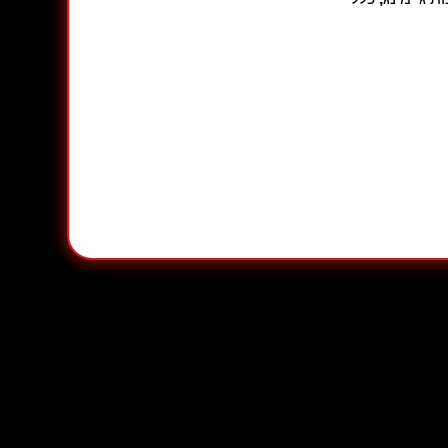
 המשחק או העבודה שלך.
מת גם לחללים קטנים יותר כמו חדרים קומפקטיים או
 השרירים, ומבטיח
נוחות מרבית
במהלך משחקים או