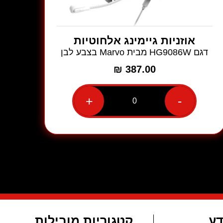
אוזניות גיימינג אלחוטיות
דגם HG9086W מבית Marvo בצבע לבן
₪
387.00
+
-
כמות
של
אוזניות
גיימינג
אלחוטיות
דגם
HG9086W
מבית
Marvo
בצבע
לבן
דע
קטגוריות מובילות