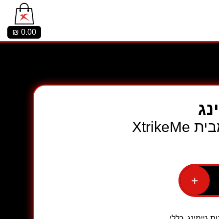
₪
0.00
נג
+
ת גיימינג
,
כללי