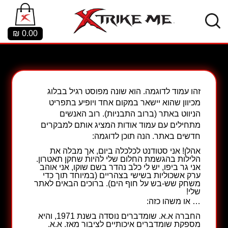
₪
0.00
זהו עמוד לדוגמה. הוא שונה מפוסט רגיל בבלוג
מכיוון שהוא יישאר במקום אחד ויופיע בתפריט
הניווט באתר (ברוב התבניות). רוב האנשים
מתחילים עם עמוד אודות המציג אותם למבקרים
חדשים באתר. הנה תוכן לדוגמה:
אהלן! אני סטודנט לכלכלה ביום, אך מבלה את
הלילות בהגשמת החלום שלי להיות שחקן תאטרון.
אני גר ביפו, יש לי כלב נהדר בשם שוקו, אני אוהב
ערק אשכוליות בשישי בצהריים (במיוחד תוך כדי
משחק שש-בש על חוף הים). ברוכים הבאים לאתר
שלי!
… או משהו כזה:
החברה א.א. שומדברים נוסדה בשנת 1971, והיא
מספקת שומדברים איכותיים לציבור מאז. א.א.